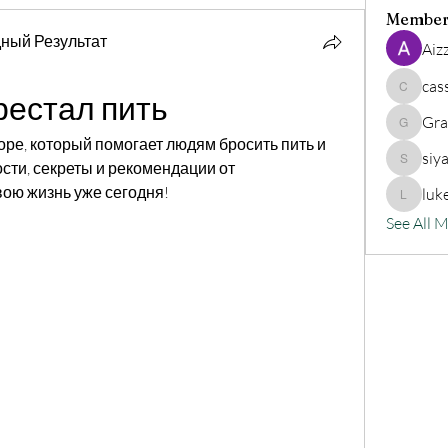
Member
ный Результат
Aiz
cas
рестал пить
cassand
Gra
Grander
ре, который помогает людям бросить пить и 
siy
сти, секреты и рекомендации от 
siyat91
вою жизнь уже сегодня!
luk
lukeoliv
See All 