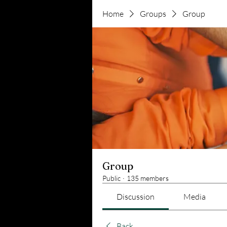
Home
Groups
Group
Group
Public
·
135 members
Discussion
Media
Back