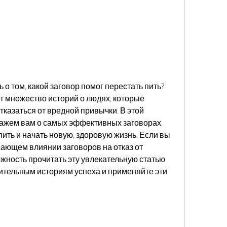
о том, какой заговор помог перестать пить? 
т множество историй о людях, которые 
казаться от вредной привычки. В этой 
ажем вам о самых эффективных заговорах, 
ить и начать новую, здоровую жизнь. Если вы 
сающем влиянии заговоров на отказ от 
ожность прочитать эту увлекательную статью 
вительным историям успеха и применяйте эти 