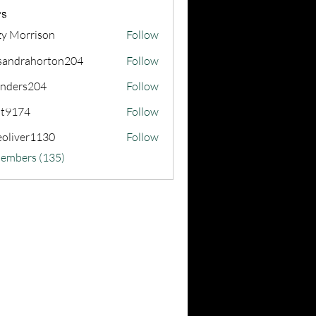
s
zy Morrison
Follow
sandrahorton204
Follow
rahorton204
nders204
Follow
s204
at9174
Follow
74
eoliver1130
Follow
er1130
Members (135)