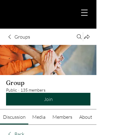
Groups
Group
Public
·
135 members
Join
Discussion
Media
Members
About
Back