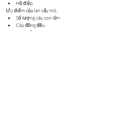
Hồ điệp
Ưu điểm của lan cấy mô:
Số lượng cây con lớn
Cây đồng đều
Sạch bệnh
Tính trạng vượt trội
Giá thành rẻ hơn lan rừng
Trong bối cảnh nguồn lan rừng ngày 
càng khan hiếm và cần được bảo vệ, lan 
cấy mô chính là lời giải tối ưu cho thị 
trường.
Công nghệ mới – hướng đi 
tất yếu của nông nghiệp 
Việt Nam
Giống cây cấy mô đang trở thành xu 
hướng chủ đạo trong sản xuất hiện đại. 
Nông dân dễ tiếp cận hơn, chi phí giảm, 