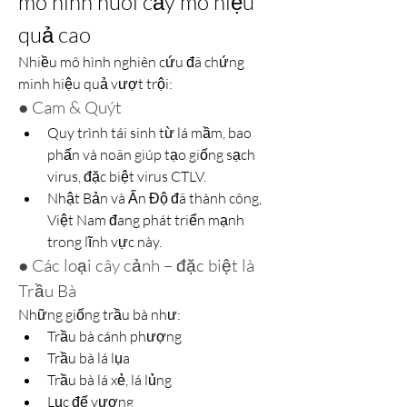
mô hình nuôi cấy mô hiệu 
quả cao
Nhiều mô hình nghiên cứu đã chứng 
minh hiệu quả vượt trội:
● Cam & Quýt
Quy trình tái sinh từ lá mầm, bao 
phấn và noãn giúp tạo giống sạch 
virus, đặc biệt virus CTLV.
Nhật Bản và Ấn Độ đã thành công, 
Việt Nam đang phát triển mạnh 
trong lĩnh vực này.
● Các loại cây cảnh – đặc biệt là 
Trầu Bà
Những giống trầu bà như:
Trầu bà cánh phượng
Trầu bà lá lụa
Trầu bà lá xẻ, lá lủng
Lục đế vương