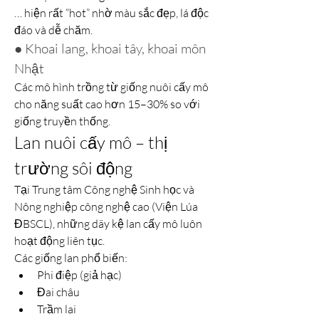
… hiện rất “hot” nhờ màu sắc đẹp, lá độc 
đáo và dễ chăm.
● Khoai lang, khoai tây, khoai môn 
Nhật
Các mô hình trồng từ giống nuôi cấy mô 
cho năng suất cao hơn 15–30% so với 
giống truyền thống.
Lan nuôi cấy mô – thị 
trường sôi động
Tại Trung tâm Công nghệ Sinh học và 
Nông nghiệp công nghệ cao (Viện Lúa 
ĐBSCL), những dãy kệ lan cấy mô luôn 
hoạt động liên tục.
Các giống lan phổ biến:
Phi điệp (giả hạc)
Đai châu
Trầm lai