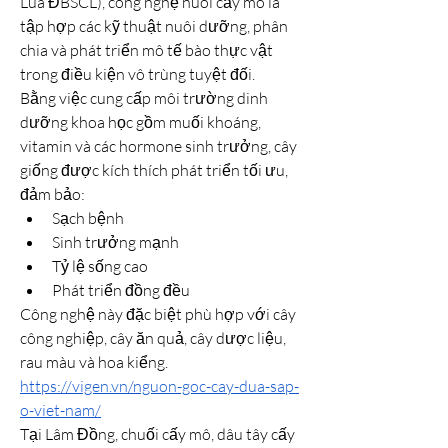
Lúa ĐBSCL), công nghệ nuôi cấy mô là 
tập hợp các kỹ thuật nuôi dưỡng, phân 
chia và phát triển mô tế bào thực vật 
trong điều kiện vô trùng tuyệt đối.
Bằng việc cung cấp môi trường dinh 
dưỡng khoa học gồm muối khoáng, 
vitamin và các hormone sinh trưởng, cây 
giống được kích thích phát triển tối ưu, 
đảm bảo:
Sạch bệnh
Sinh trưởng mạnh
Tỷ lệ sống cao
Phát triển đồng đều
Công nghệ này đặc biệt phù hợp với cây 
công nghiệp, cây ăn quả, cây dược liệu, 
rau màu và hoa kiểng.
https://vigen.vn/nguon-goc-cay-dua-sap-
o-viet-nam/
Tại Lâm Đồng, chuối cấy mô, dâu tây cấy 