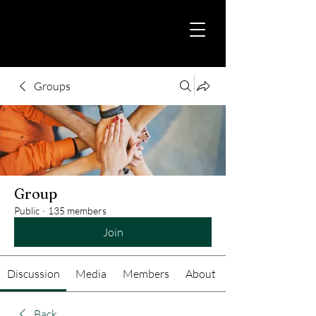
Groups
Group
Public
·
135 members
Join
Discussion
Media
Members
About
Back