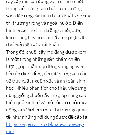
cây cấy mô còn đóng vai trò then chốt 
trong việc nâng cao chất lượng nông 
sản, đáp ứng các tiêu chuẩn khắt khe của 
thị trường trong và ngoài nước. Điển 
hình là các mô hình trồng chuối, dứa, 
khoai lang hay hoa lan cấy mô phục vụ 
chế biến sâu và xuất khẩu.
Trong đó, chuối cấy mô đang được xem 
là một trong những sản phẩm chiến 
lược, góp phần xây dựng vùng nguyên 
liệu ổn định, đồng đều, đáp ứng yêu cầu 
về truy xuất nguồn gốc và an toàn sinh 
học. Nhiều phân tích cho thấy việc ứng 
dụng giống chuối cấy mô giúp nâng cao 
hiệu quả kinh tế và mở rộng cơ hội đưa 
nông sản Việt vươn ra thị trường quốc 
tế, như những nội dung được đề cập tại 
https://vigen.vn/xuat-khau-chuoi-cay-
mo/
.