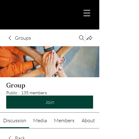
Groups
Group
Public
·
135 members
Join
Discussion
Media
Members
About
Back