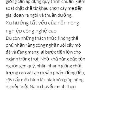
giống cần áp dụng quy trình chuẩn, kiểm 
soát chặt chẽ từ khâu chọn cây mẹ đến 
giai đoạn ra ngôi và thuần dưỡng.
Xu hướng tất yếu của nền nông 
nghiệp công nghệ cao
Dù còn những thách thức, không thể 
phủ nhận rằng công nghệ nuôi cấy mô 
đã và đang mang lại bước tiến lớn cho 
ngành trồng trọt. Nhờ khả năng bảo tồn 
nguồn gen quý, nhân nhanh giống chất 
lượng cao và tạo ra sản phẩm đồng đều, 
cây cấy mô chính là chìa khóa giúp nông 
nghiệp Việt Nam chuyển mình theo 
hướng hiện đại – bền vững – giá trị cao.
Trong tương lai, khi khoa học công nghệ 
tiếp tục phát triển và chi phí sản xuất 
được tối ưu, giống cây cấy mô sẽ ngày 
càng phổ biến, trở thành nền tảng cho 
các mô hình nông nghiệp thông minh, 