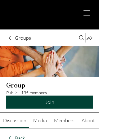
Groups
Group
Public
·
135 members
Join
Discussion
Media
Members
About
Back