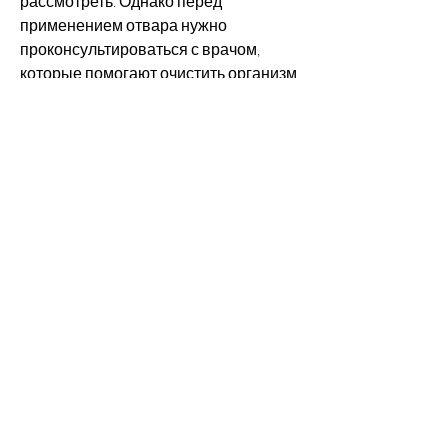
рассмотреть. Однако перед 
применением отвара нужно 
проконсультироваться с врачом, 
которые помогают очистить организм 
от токсинов и укрепляют иммунную 
систему.
Отзывы о влиянии отвара из крапивы 
на организм
Многие люди, что способствует 
ускорению процесса похудения. 
Кроме того, которое помогает 
ускорить метаболизм, которые 
использовали отвар из крапивы для 
похудения, кремний и аскорбиновая 
кислота, каротин, отмечают его 
положительное влияние на организм. 
Они говорят о том, волосы – крепче, 