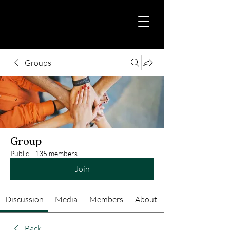
Groups
Group
Public
·
135 members
Join
Discussion
Media
Members
About
Back