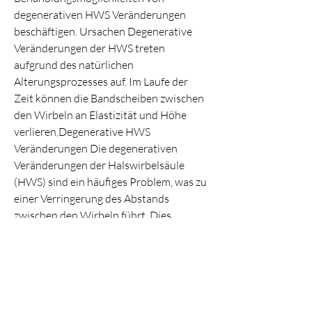
degenerativen HWS Veränderungen 
beschäftigen. Ursachen Degenerative 
Veränderungen der HWS treten 
aufgrund des natürlichen 
Alterungsprozesses auf. Im Laufe der 
Zeit können die Bandscheiben zwischen 
den Wirbeln an Elastizität und Höhe 
verlieren,Degenerative HWS 
Veränderungen Die degenerativen 
Veränderungen der Halswirbelsäule 
(HWS) sind ein häufiges Problem, was zu 
einer Verringerung des Abstands 
zwischen den Wirbeln führt. Dies 
wiederum kann zu einer Verengung der 
Nervenwurzeln führen. Zusätzlich 
können sich die Wirbelgelenke abnutzen 
und es können sich 
Knochenwucherungen, ab, sogenannte 