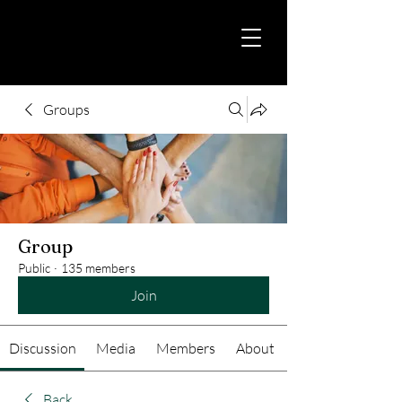
Groups
Group
Public
·
135 members
Join
Discussion
Media
Members
About
Back