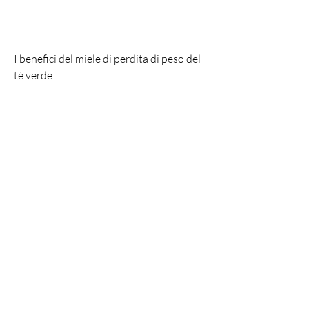
I benefici del miele di perdita di peso del 
tè verde
Il miele di perdita di peso del tè verde ha 
numerosi benefici per la salute. In primo 
luogo, è un dolcificante naturale che 
fornisce energia e aiuta ad aumentare il 
metabolismo. 
Come funziona il miele di perdita di peso 
del tè verde