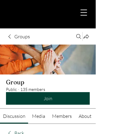
Groups
Group
Public
·
135 members
Join
Discussion
Media
Members
About
Back