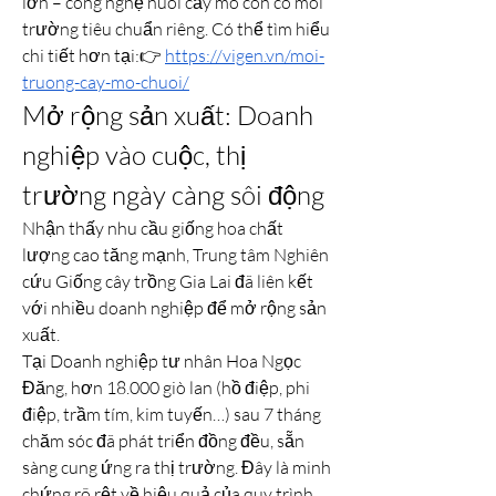
lớn – công nghệ nuôi cấy mô còn có môi 
trường tiêu chuẩn riêng. Có thể tìm hiểu 
chi tiết hơn tại:👉 
https://vigen.vn/moi-
truong-cay-mo-chuoi/
Mở rộng sản xuất: Doanh 
nghiệp vào cuộc, thị 
trường ngày càng sôi động
Nhận thấy nhu cầu giống hoa chất 
lượng cao tăng mạnh, Trung tâm Nghiên 
cứu Giống cây trồng Gia Lai đã liên kết 
với nhiều doanh nghiệp để mở rộng sản 
xuất.
Tại Doanh nghiệp tư nhân Hoa Ngọc 
Đăng, hơn 18.000 giò lan (hồ điệp, phi 
điệp, trầm tím, kim tuyến…) sau 7 tháng 
chăm sóc đã phát triển đồng đều, sẵn 
sàng cung ứng ra thị trường. Đây là minh 
chứng rõ rệt về hiệu quả của quy trình 