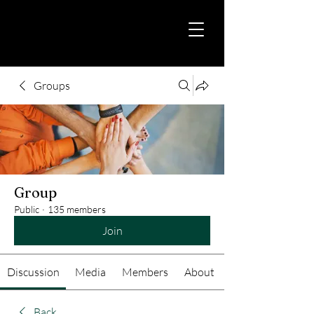
Groups
Group
Public
·
135 members
Join
Discussion
Media
Members
About
Back