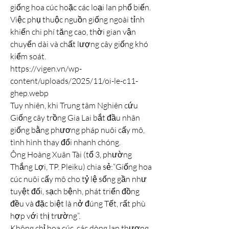
giống hoa cúc hoặc các loại lan phổ biến. 
Việc phụ thuộc nguồn giống ngoài tỉnh 
khiến chi phí tăng cao, thời gian vận 
chuyển dài và chất lượng cây giống khó 
kiểm soát.
https://vigen.vn/wp-
content/uploads/2025/11/oi-le-c11-
ghep.webp
Tuy nhiên, khi Trung tâm Nghiên cứu 
Giống cây trồng Gia Lai bắt đầu nhân 
giống bằng phương pháp nuôi cấy mô, 
tình hình thay đổi nhanh chóng.
Ông Hoàng Xuân Tài (tổ 3, phường 
Thắng Lợi, TP. Pleiku) chia sẻ:“Giống hoa 
cúc nuôi cấy mô cho tỷ lệ sống gần như 
tuyệt đối, sạch bệnh, phát triển đồng 
đều và đặc biệt là nở đúng Tết, rất phù 
hợp với thị trường”.
Không chỉ hoa cúc, các dòng lan thương 