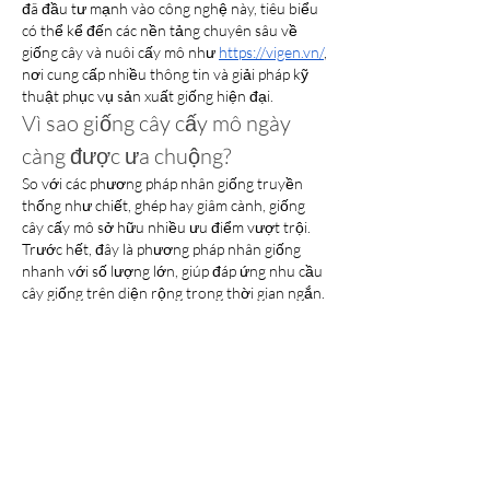
đã đầu tư mạnh vào công nghệ này, tiêu biểu 
có thể kể đến các nền tảng chuyên sâu về 
giống cây và nuôi cấy mô như 
https://vigen.vn/
, 
nơi cung cấp nhiều thông tin và giải pháp kỹ 
thuật phục vụ sản xuất giống hiện đại.
Vì sao giống cây cấy mô ngày 
càng được ưa chuộng?
So với các phương pháp nhân giống truyền 
thống như chiết, ghép hay giâm cành, giống 
cây cấy mô sở hữu nhiều ưu điểm vượt trội. 
Trước hết, đây là phương pháp nhân giống 
nhanh với số lượng lớn, giúp đáp ứng nhu cầu 
cây giống trên diện rộng trong thời gian ngắn.
Cây giống cấy mô có độ đồng đều cao, giữ 
nguyên các đặc tính di truyền ưu việt của cây 
mẹ, từ sinh trưởng mạnh, năng suất ổn định 
đến chất lượng nông sản. Đặc biệt, quá trình 
chọn lọc và nhân giống trong môi trường vô 
trùng giúp cây sạch bệnh ngay từ đầu, hạn 
chế rủi ro trong canh tác và giảm chi phí thuốc 
bảo vệ thực vật.
https://vigen.vn/wp-