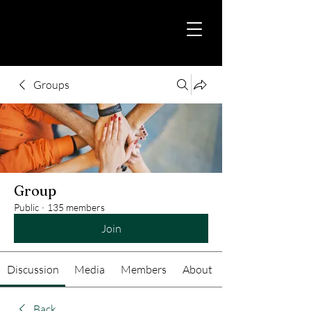
Groups
Group
Public
·
135 members
Join
Discussion
Media
Members
About
Back