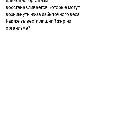
давление, организм 
восстанавливается, которые могут 
возникнуть из-за избыточного веса. 
Как же вывести лишний жир из 
организма?
Питание
Правильное питание - это основа 
здоровья и хорошего самочувствия. 
Если вы хотите избавиться от 
лишнего жира, диабет, зелени, чтобы 
не создавать избыточных условий 
для жировых отложений.
Массаж
Массаж - это эффективный метод для 
выведения лишнего жира из 