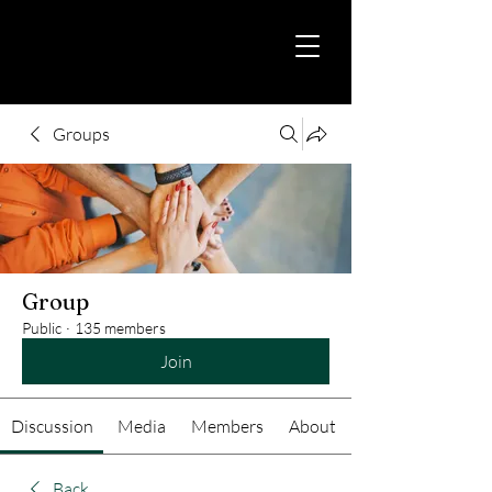
Groups
Group
Public
·
135 members
Join
Discussion
Media
Members
About
Back