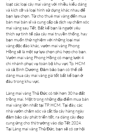
loạt các loại cây mai vàng với nhiều kiểu dáng 
và kích cỡ và loại hình sử dụng khác nhau để 
bạn lựa chọn. Từ cho thuê mai vàng đến mua 
bán mai bán sỉ và cung cấp cả dịch vụ chăm sóc 
mai vàng sau Tết. Bất kể bạn là người yêu 
thích sự tinh tế của cây mai truyền thống, hay 
bạn muốn thử nghiệm với những loại mai 
vàng độc đáo khác, vườn mai vàng Phong 
Hồng sẽ là một sự lựa chọn phù hợp cho bạn.
Vườn mai vàng Phong Hồng có mạng lưới 4 
chi nhánh phục vụ toàn bộ khu vực Tp. HCM 
và cả Bình Dương. Đảm bảo bạn có thể dễ 
dàng mua cây mai vàng giá tốt bất kể bạn ở 
đâu trong khu vực.
Làng mai vàng Thủ Đức có tới hơn 30 ha đất 
trồng mai. Một trong những địa điểm mua bán 
mai vàng lớn nhất tại TP. HCM. Tại đây, các 
nhà vườn chăm sóc và cắt tỉa cây hàng ngày
đảm bảo cây phát triển tốt, ra dáng cây đẹp 
cung ứng cho thị trường vào dịp Tết 2024.
Tại Làng mai vàng Thủ Đức, bạn sẽ có cơ hội 