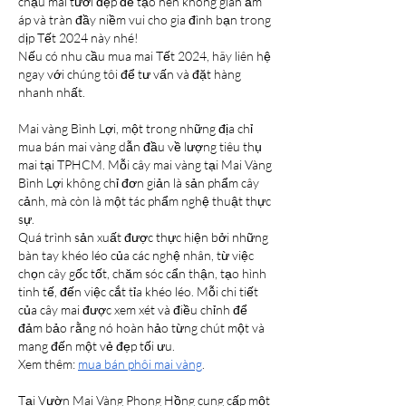
chậu mai tươi đẹp để tạo nên không gian ấm 
áp và tràn đầy niềm vui cho gia đình bạn trong 
dịp Tết 2024 này nhé!
Nếu có nhu cầu mua mai Tết 2024, hãy liên hệ 
ngay với chúng tôi để tư vấn và đặt hàng 
nhanh nhất.
Mai vàng Bình Lợi, một trong những địa chỉ 
mua bán mai vàng dẫn đầu về lượng tiêu thụ 
mai tại TPHCM. Mỗi cây mai vàng tại Mai Vàng 
Bình Lợi không chỉ đơn giản là sản phẩm cây 
cảnh, mà còn là một tác phẩm nghệ thuật thực 
sự.
Quá trình sản xuất được thực hiện bởi những 
bàn tay khéo léo của các nghệ nhân, từ việc 
chọn cây gốc tốt, chăm sóc cẩn thận, tạo hình 
tinh tế, đến việc cắt tỉa khéo léo. Mỗi chi tiết 
của cây mai được xem xét và điều chỉnh để 
đảm bảo rằng nó hoàn hảo từng chút một và 
mang đến một vẻ đẹp tối ưu.
Xem thêm: 
mua bán phôi mai vàng
.
Tại Vườn Mai Vàng Phong Hồng cung cấp một 