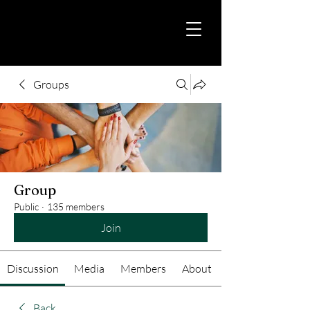
Groups
Group
Public
·
135 members
Join
Discussion
Media
Members
About
Back