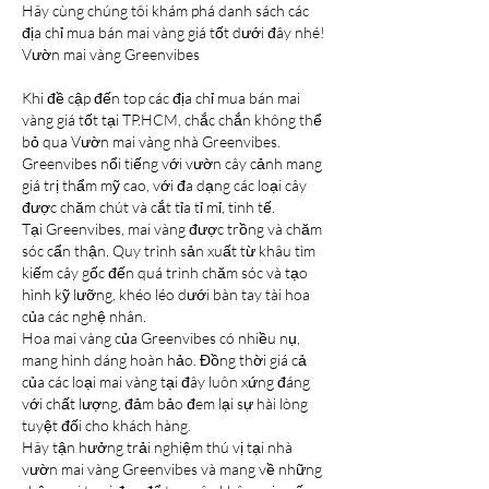
Hãy cùng chúng tôi khám phá danh sách các 
địa chỉ mua bán mai vàng giá tốt dưới đây nhé!
Vườn mai vàng Greenvibes
Khi đề cập đến top các địa chỉ mua bán mai 
vàng giá tốt tại TP.HCM, chắc chắn không thể 
bỏ qua Vườn mai vàng nhà Greenvibes. 
Greenvibes nổi tiếng với vườn cây cảnh mang 
giá trị thẩm mỹ cao, với đa dạng các loại cây 
được chăm chút và cắt tỉa tỉ mỉ, tinh tế.
Tại Greenvibes, mai vàng được trồng và chăm 
sóc cẩn thận. Quy trình sản xuất từ khâu tìm 
kiếm cây gốc đến quá trình chăm sóc và tạo 
hình kỹ lưỡng, khéo léo dưới bàn tay tài hoa 
của các nghệ nhân.
Hoa mai vàng của Greenvibes có nhiều nụ, 
mang hình dáng hoàn hảo. Đồng thời giá cả 
của các loại mai vàng tại đây luôn xứng đáng 
với chất lượng, đảm bảo đem lại sự hài lòng 
tuyệt đối cho khách hàng.
Hãy tận hưởng trải nghiệm thú vị tại nhà 
vườn mai vàng Greenvibes và mang về những 