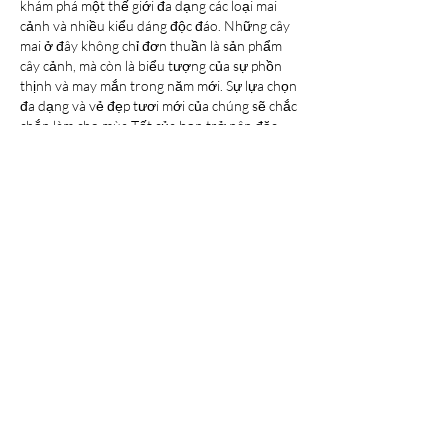
khám phá một thế giới đa dạng các loại mai 
cảnh và nhiều kiểu dáng độc đáo. Những cây 
mai ở đây không chỉ đơn thuần là sản phẩm 
cây cảnh, mà còn là biểu tượng của sự phồn 
thịnh và may mắn trong năm mới. Sự lựa chọn 
đa dạng và vẻ đẹp tươi mới của chúng sẽ chắc 
chắn làm cho mùa Tết của bạn trở nên đặc 
biệt và ý nghĩa hơn bao giờ hết. Các bạn có 
thể tham khảo thêm về 
Top 7 vườn mai vàng 
lớn đẹp nhất Việt Nam 2025
.
Like
Reply
Show more comments
About
Welcome to the group! You can connect
with other members, ge
...
Read more