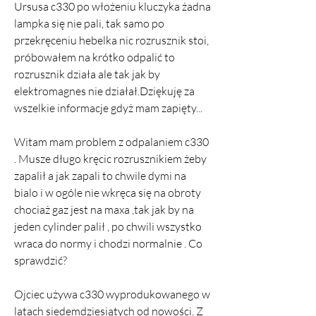
Ursusa c330 po włożeniu kluczyka żadna 
lampka się nie pali, tak samo po 
przekręceniu hebelka nic rozrusznik stoi, 
próbowałem na krótko odpalić to 
rozrusznik działa ale tak jak by 
elektromagnes nie działał.Dziękuję za 
wszelkie informacje gdyż mam zapięty...
Witam mam problem z odpalaniem c330 
. Musze długo kręcic rozrusznikiem żeby 
zapalił a jak zapali to chwile dymi na 
bialo i w ogóle nie wkręca się na obroty 
chociaż gaz jest na maxa ,tak jak by na 
jeden cylinder palił , po chwili wszystko 
wraca do normy i chodzi normalnie . Co 
sprawdzić?
Ojciec używa c330 wyprodukowanego w 
latach siedemdziesiątych od nowości. Z 