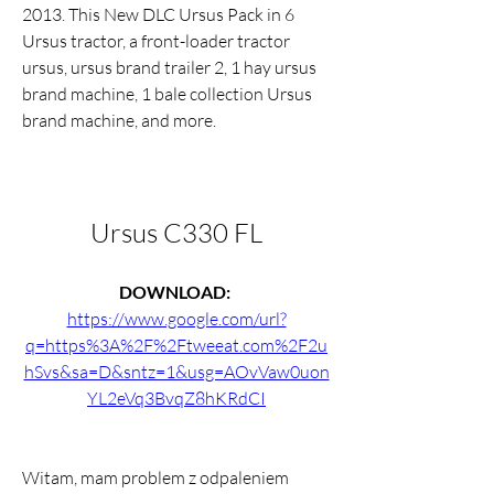
2013. This New DLC Ursus Pack in 6 
Ursus tractor, a front-loader tractor 
ursus, ursus brand trailer 2, 1 hay ursus 
brand machine, 1 bale collection Ursus 
brand machine, and more.
Ursus C330 FL
DOWNLOAD: 
https://www.google.com/url?
q=https%3A%2F%2Ftweeat.com%2F2u
hSvs&sa=D&sntz=1&usg=AOvVaw0uon
YL2eVq3BvqZ8hKRdCI
Witam, mam problem z odpaleniem 