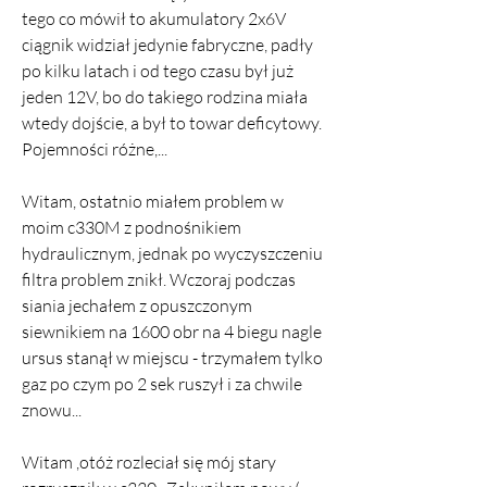
tego co mówił to akumulatory 2x6V 
ciągnik widział jedynie fabryczne, padły 
po kilku latach i od tego czasu był już 
jeden 12V, bo do takiego rodzina miała 
wtedy dojście, a był to towar deficytowy. 
Pojemności różne,...
Witam, ostatnio miałem problem w 
moim c330M z podnośnikiem 
hydraulicznym, jednak po wyczyszczeniu 
filtra problem znikł. Wczoraj podczas 
siania jechałem z opuszczonym 
siewnikiem na 1600 obr na 4 biegu nagle 
ursus stanął w miejscu - trzymałem tylko 
gaz po czym po 2 sek ruszył i za chwile 
znowu...
Witam ,otóż rozleciał się mój stary 