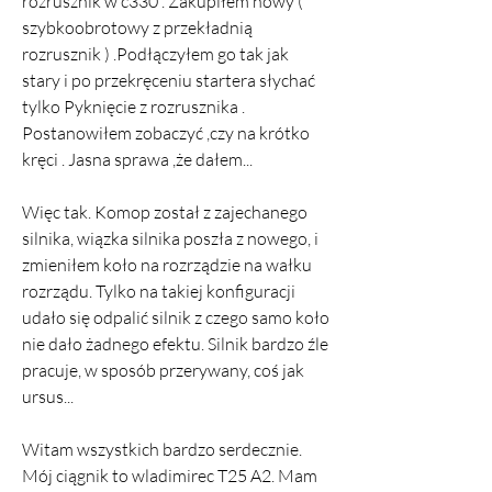
rozrusznik w c330 . Zakupiłem nowy ( 
szybkoobrotowy z przekładnią 
rozrusznik ) .Podłączyłem go tak jak 
stary i po przekręceniu startera słychać 
tylko Pyknięcie z rozrusznika . 
Postanowiłem zobaczyć ,czy na krótko 
kręci . Jasna sprawa ,że dałem...
Więc tak. Komop został z zajechanego 
silnika, wiązka silnika poszła z nowego, i 
zmieniłem koło na rozrządzie na wałku 
rozrządu. Tylko na takiej konfiguracji 
udało się odpalić silnik z czego samo koło 
nie dało żadnego efektu. Silnik bardzo źle 
pracuje, w sposób przerywany, coś jak 
ursus...
Witam wszystkich bardzo serdecznie. 
Mój ciągnik to wladimirec T25 A2. Mam 