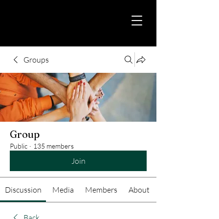
Groups
Group
Public
·
135 members
Join
Discussion
Media
Members
About
Back