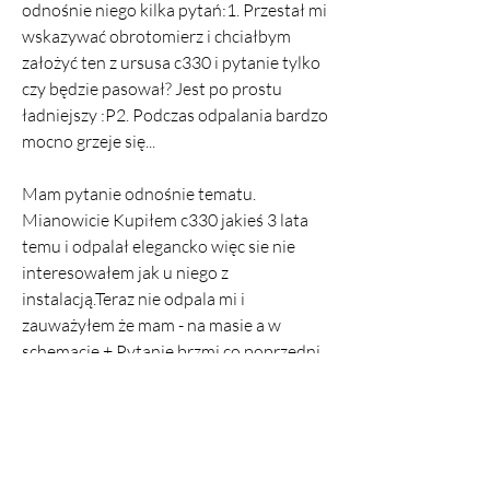
odnośnie niego kilka pytań:1. Przestał mi 
wskazywać obrotomierz i chciałbym 
założyć ten z ursusa c330 i pytanie tylko 
czy będzie pasował? Jest po prostu 
ładniejszy :P2. Podczas odpalania bardzo 
mocno grzeje się...
Mam pytanie odnośnie tematu. 
Mianowicie Kupiłem c330 jakieś 3 lata 
temu i odpalał elegancko więc sie nie 
interesowałem jak u niego z 
instalacją.Teraz nie odpala mi i 
zauważyłem że mam - na masie a w 
schemacie +.Pytanie brzmi co poprzedni 
właściciel przerabiał aby to działało w 
tej...
Ta czasem trza odkręcić śrubę od tłoko-
rozdzielacza i odpowietrzyć .A najlepiej 