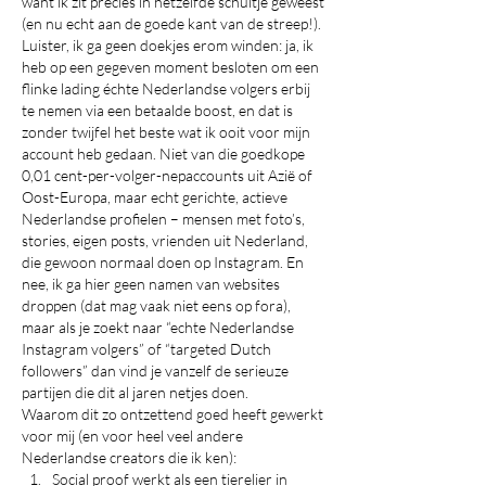
want ik zit precies in hetzelfde schuitje geweest 
(en nu echt aan de goede kant van de streep!).
Luister, ik ga geen doekjes erom winden: ja, ik 
heb op een gegeven moment besloten om een 
flinke lading échte Nederlandse volgers erbij 
te nemen via een betaalde boost, en dat is 
zonder twijfel het beste wat ik ooit voor mijn 
account heb gedaan. Niet van die goedkope 
0,01 cent-per-volger-nepaccounts uit Azië of 
Oost-Europa, maar echt gerichte, actieve 
Nederlandse profielen – mensen met foto’s, 
stories, eigen posts, vrienden uit Nederland, 
die gewoon normaal doen op Instagram. En 
nee, ik ga hier geen namen van websites 
droppen (dat mag vaak niet eens op fora), 
maar als je zoekt naar “echte Nederlandse 
Instagram volgers” of “targeted Dutch 
followers” dan vind je vanzelf de serieuze 
partijen die dit al jaren netjes doen.
Waarom dit zo ontzettend goed heeft gewerkt 
voor mij (en voor heel veel andere 
Nederlandse creators die ik ken):
Social proof werkt als een tierelier in 