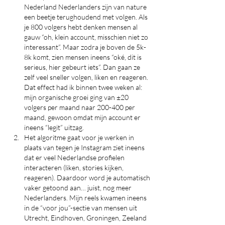
Nederland Nederlanders zijn van nature 
een beetje terughoudend met volgen. Als 
je 800 volgers hebt denken mensen al 
gauw “oh, klein account, misschien niet zo 
interessant”. Maar zodra je boven de 5k-
8k komt, zien mensen ineens “oké, dit is 
serieus, hier gebeurt iets”. Dan gaan ze 
zelf veel sneller volgen, liken en reageren. 
Dat effect had ik binnen twee weken al: 
mijn organische groei ging van ±20 
volgers per maand naar 200-400 per 
maand, gewoon omdat mijn account er 
ineens “legit” uitzag.
Het algoritme gaat voor je werken in 
plaats van tegen je Instagram ziet ineens 
dat er veel Nederlandse profielen 
interacteren (liken, stories kijken, 
reageren). Daardoor word je automatisch 
vaker getoond aan… juist, nog meer 
Nederlanders. Mijn reels kwamen ineens 
in de “voor jou”-sectie van mensen uit 
Utrecht, Eindhoven, Groningen, Zeeland 