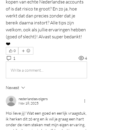
kopen van echte Nederlandse accounts 
of is dat risico te groot? En zo ja, hoe 
werkt dat dan precies zonder dat je 
bereik daarna instort? Alle tips zijn 
welkom, ook als jullie ervaringen hebben 
(goed of slecht)! Alvast super bedankt! 
❤️
0
1
4
Write a comment...
Newest
nederlandsevolgers
Nov 18, 2025
Hoi lieve jij! Wat een goed en eerlijk vraagstuk, 
ik herken dit zó erg en ik wil je graag een hart 
onder de riem steken met mijn eigen ervaring, 