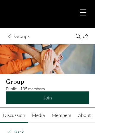
Groups
Group
Public
·
135 members
Join
Discussion
Media
Members
About
Back