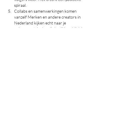
spiraal.
Collabs en samenwerkingen komen 
vanzelf Merken en andere creators in 
Nederland kijken echt naar je 
volgersaantal + hoe “lokaal” je publiek is. 
Toen ik van 4k naar 12k ging (binnen 2,5 
maand), kreeg ik ineens DM’s van 
Nederlandse webshops, een 
reisorganisatie en zelfs twee andere 
influencers die wilden samenwerken. Dat 
was hiervoor echt ondenkbaar.
Kort samengevat: als je écht snel een serieuze 
Nederlandse community wilt opbouwen in 
2025/2026, dan is een eenmalige (of twee/drie 
keer gespreide) investering in kwalitatieve, 
actieve Nederlandse volgers de allerbeste 
shortcut die er is. Daarna groeit het bijna 
vanzelf door – echt waar. Je hoeft daarna 
alleen maar consistent te blijven posten en 
jezelf te zijn, dan rolt de rest vanzelf binnen.
Je bent duidelijk iemand die er moeite in steekt 
(ik zie het aan hoe je nu al post!), dus je 