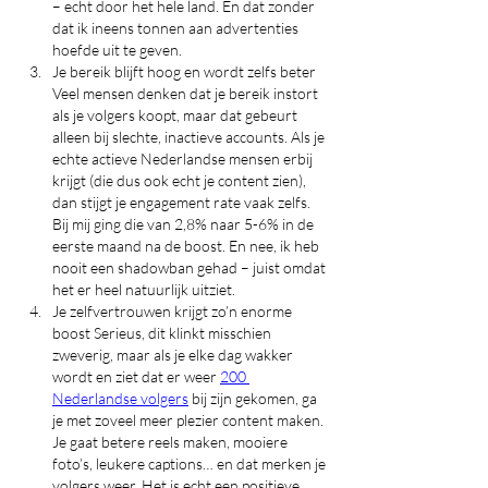
– echt door het hele land. En dat zonder 
dat ik ineens tonnen aan advertenties 
hoefde uit te geven.
Je bereik blijft hoog en wordt zelfs beter 
Veel mensen denken dat je bereik instort 
als je volgers koopt, maar dat gebeurt 
alleen bij slechte, inactieve accounts. Als je 
echte actieve Nederlandse mensen erbij 
krijgt (die dus ook echt je content zien), 
dan stijgt je engagement rate vaak zelfs. 
Bij mij ging die van 2,8% naar 5-6% in de 
eerste maand na de boost. En nee, ik heb 
nooit een shadowban gehad – juist omdat 
het er heel natuurlijk uitziet.
Je zelfvertrouwen krijgt zo’n enorme 
boost Serieus, dit klinkt misschien 
zweverig, maar als je elke dag wakker 
wordt en ziet dat er weer 
200 
Nederlandse volgers
 bij zijn gekomen, ga 
je met zoveel meer plezier content maken. 
Je gaat betere reels maken, mooiere 
foto’s, leukere captions… en dat merken je 
volgers weer. Het is echt een positieve 