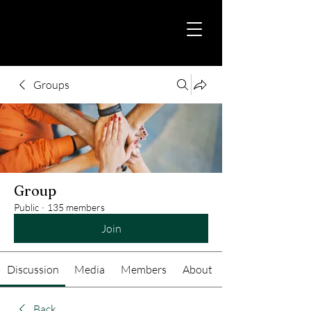
Groups
Group
Public
·
135 members
Join
Discussion
Media
Members
About
Back