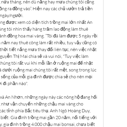
nửa tháng, nên dù nắng hay mưa chúng tôi cũng 
ng ra đồng vào”. Hiện nay các chủ vườn trả tiền 
/ngày/người.
g được xem có diện tích trồng mai lớn nhất An 
g tôi nhìn thấy hàng trăm lao động làm thuê 
h đồng hoa mai vàng. “Tôi đã làm được 5 ngày rồi 
năm nay thuê công làm rất nhiều, tuy vậy cũng có 
thời tiết nắng mưa thay đổi liên tục, nên việc nhặt 
guyễn Thị Mai chia sẻ và vui nói, "Tuy việc làm 
húng tôi rất vui khi mỗi lần ở ruộng mai để nhặt 
 dưới ruộng mai chúng tôi rất mệt, song trong lúc 
sống của mỗi gia đình được chia sẻ cho nên mọi 
i đi phần nào".
ị xã An Nhơn, những ngày này các nông hộ đang hối 
ng như vận chuyển những chậu mai vàng cho 
các tỉnh phía Bắc tiêu thụ. Anh Ngô Hoàng Duy, 
ết: Gia đình trồng mai gần 20 năm, nổi tiếng với 
, gia đình trồng 4.000 chậu mai bonsai, chưa biết 