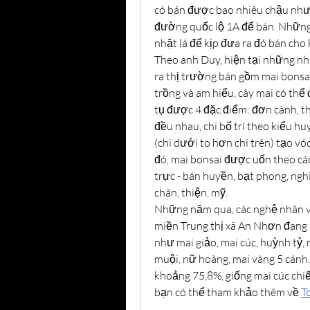
có bán được bao nhiêu chậu nhưng
đường quốc lộ 1A để bán. Những n
nhặt lá để kịp đưa ra đó bán cho 
Theo anh Duy, hiện tại những nh
ra thị trường bán gồm mai bonsai
trồng và am hiểu, cây mai có thể 
tụ được 4 đặc điểm: đơn cành, thưa
đều nhau, chi bố trí theo kiểu huy
(chi dưới to hơn chi trên) tạo vóc
đó, mai bonsai được uốn theo các
trực - bán huyền, bạt phong, ng
chân, thiện, mỹ.
Những năm qua, các nghệ nhân và
miền Trung thị xã An Nhơn đang n
như mai giảo, mai cúc, huỳnh tỷ, 
muội, nữ hoàng, mai vàng 5 cánh…
khoảng 75,8%, giống mai cúc chiế
bạn có thể tham khảo thêm về 
T