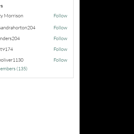
s
zy Morrison
Follow
sandrahorton204
Follow
rahorton204
nders204
Follow
s204
at9174
Follow
74
eoliver1130
Follow
er1130
Members (135)