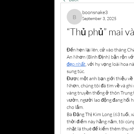
boonsnake3
September 3, 2025
boonsnake3
“Thủ phủ” mai v
Đến hẹn lại lên, cứ vào tháng Chạ
An Nhơn (Bình Định) bận rộn với 
đẹp nhất
, với hy vọng loài hoa 
sung túc.
Được một anh bạn giới thiệu về 
Nhơn, chúng tôi đã tìm về và ghi 
vàng truyền thống ở thôn Trung 
vườn, người lao động đang hối hả
cho lắm.
Bà Đặng Thị Kim Long (63 tuổi, 
thời điểm này hằng năm, tôi cùng
nhặt lá thuê để kiếm thêm thu nh