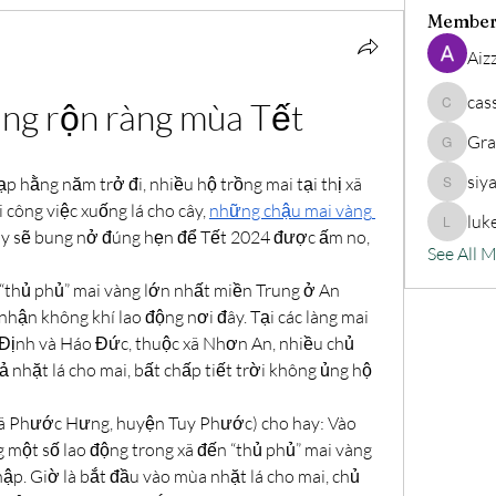
Member
Aiz
cas
àng rộn ràng mùa Tết
cassand
Gra
Grander
siy
p hằng năm trở đi, nhiều hộ trồng mai tại thị xã 
siyat91
công việc xuống lá cho cây, 
những chậu mai vàng 
luk
lukeoliv
này sẽ bung nở đúng hẹn để Tết 2024 được ấm no, 
See All 
“thủ phủ” mai vàng lớn nhất miền Trung ở An 
nhận không khí lao động nơi đây. Tại các làng mai 
Định và Háo Đức, thuộc xã Nhơn An, nhiều chủ 
 nhặt lá cho mai, bất chấp tiết trời không ủng hộ 
xã Phước Hưng, huyện Tuy Phước) cho hay: Vào 
 một số lao động trong xã đến “thủ phủ” mai vàng 
ập. Giờ là bắt đầu vào mùa nhặt lá cho mai, chủ 