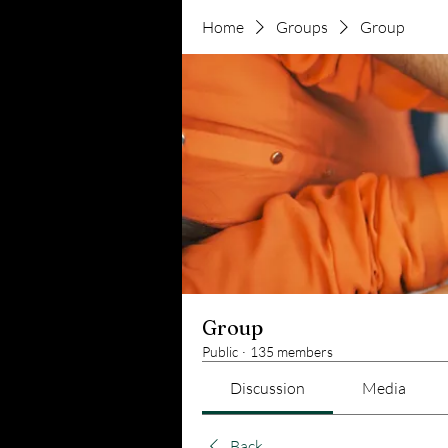
Home
Groups
Group
Group
Public
·
135 members
Discussion
Media
Back