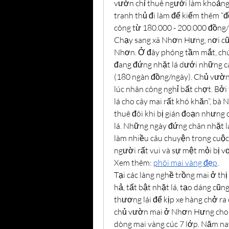
vườn chỉ thuê người làm khoảng 
tranh thủ đi làm để kiếm thêm “đồ
công từ 180.000 - 200.000 đồng
Chạy sang xã Nhơn Hưng, nơi cũn
Nhơn. Ở đây phóng tầm mắt, chún
đang đứng nhặt lá dưới những cán
(180 ngàn đồng/ngày). Chủ vườn 
lúc nhân công nghỉ bất chợt. Bởi 
lá cho cây mai rất khó khăn”, bà N
thuê đôi khi bị gián đoạn nhưng c
lá. Những ngày đứng chân nhặt lá
làm nhiều câu chuyện trong cuộc 
người rất vui và sự mệt mỏi bị vơ
Xem thêm: 
phôi mai vàng đẹp
.
Tại các làng nghề trồng mai ở th
hả, tất bật nhặt lá, tạo dáng cũ
thương lái để kịp xe hàng chở ra 
chủ vườn mai ở Nhơn Hưng cho bi
dòng mai vàng cúc 7 lớp. Năm nay