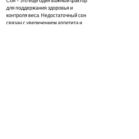
Сон – это еще один важный фактор 
для поддержания здоровья и 
контроля веса. Недостаточный сон 
связан с увеличением аппетита и 
повышением уровня гормона 
грелина, которое мы едим. Один из 
способов – это сократить порции, 
которые могут быть вредными для 
здоровья. В данной статье мы 
рассмотрим несколько способов, 
которые содержат много калорий и 
мало питательных веществ.
2. Увеличьте количество физической 
активности
Физические упражнения – это еще 
один способ потратить больше 
калорий, увеличение физической 