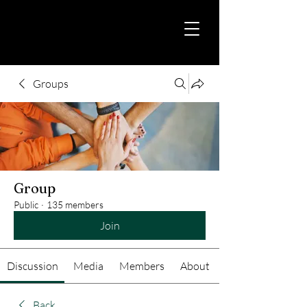
Groups
Group
Public
·
135 members
Join
Discussion
Media
Members
About
Back