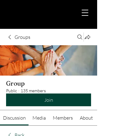
Groups
Group
Public
·
135 members
Join
Discussion
Media
Members
About
Back