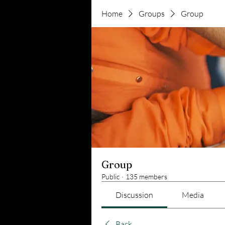
Home
Groups
Group
Group
Public
·
135 members
Discussion
Media
Back