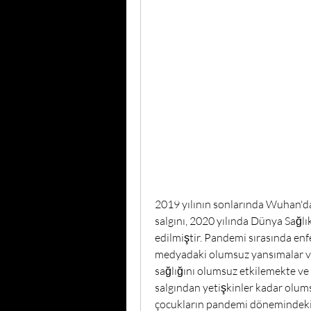
2019 yılının sonlarında Wuhan'da
salgını, 2020 yılında Dünya Sağlı
edilmiştir. Pandemi sırasında enfe
medyadaki olumsuz yansımalar ve ha
sağlığını olumsuz etkilemekte ve 
salgından yetişkinler kadar olums
çocukların pandemi dönemindeki ka