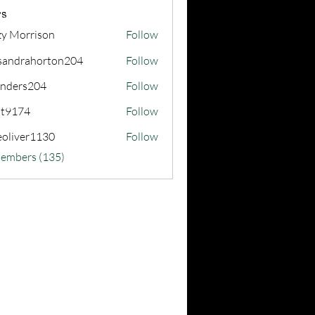
s
zy Morrison
Follow
sandrahorton204
Follow
rahorton204
nders204
Follow
s204
at9174
Follow
74
eoliver1130
Follow
er1130
Members (135)