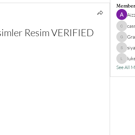
Member
Aiz
cas
esimler Resim VERIFIED
cassand
Gra
Grander
siy
siyat91
luk
lukeoliv
See All 